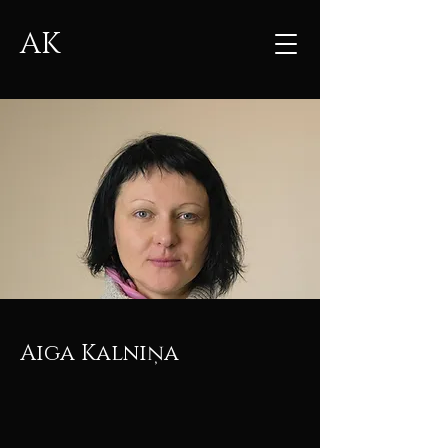
AK
Aiga Kalniņa